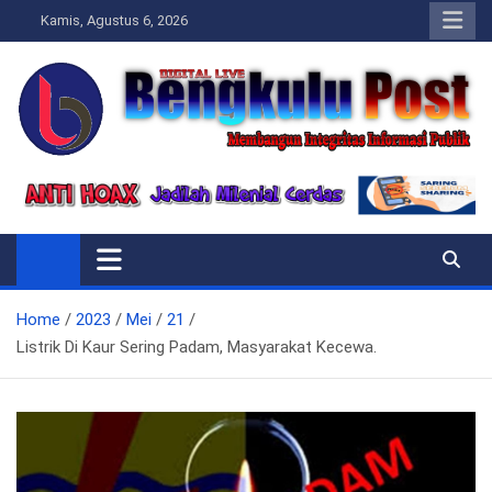
Skip
Kamis, Agustus 6, 2026
to
content
Bengkulupost.id
Bengkulupost
Home
2023
Mei
21
Listrik Di Kaur Sering Padam, Masyarakat Kecewa.