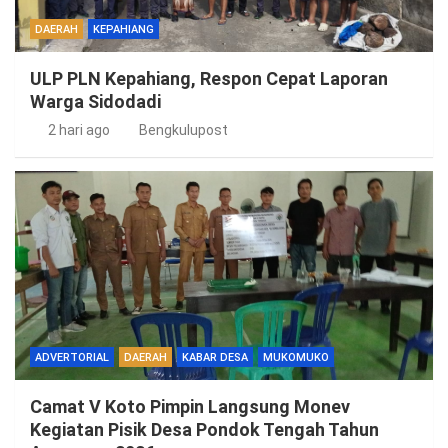
DAERAH
KEPAHIANG
ULP PLN Kepahiang, Respon Cepat Laporan
Warga Sidodadi
2 hari ago
Bengkulupost
ADVERTORIAL
DAERAH
KABAR DESA
MUKOMUKO
Camat V Koto Pimpin Langsung Monev
Kegiatan Pisik Desa Pondok Tengah Tahun