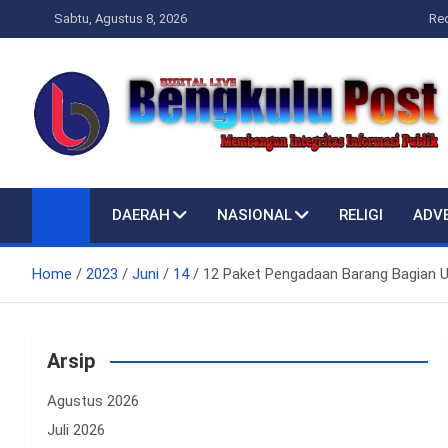
Skip
Sabtu, Agustus 8, 2026
Re
to
content
Bengkulupost.id
Bengkulupost
DAERAH
NASIONAL
RELIGI
ADV
Home
2023
Juni
14
12 Paket Pengadaan Barang Bagian 
Arsip
Agustus 2026
Juli 2026