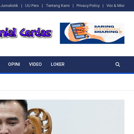
Jurnalistik
UU Pers
Tentang Kami
Privacy Policy
Visi & Misi
OPINI
VIDEO
LOKER