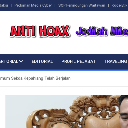
daksi
Pedoman Media Cyber
SOP Perlindungan Wartawan
Kode Etik 
ERTORIAL
EDITORIAL
PROFIL PEJABAT
TRAVELING
Umum Sekda Kepahiang Telah Berjalan