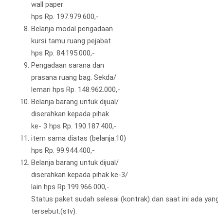
wall paper
hps Rp. 197.979.600,-
Belanja modal pengadaan
kursi tamu ruang pejabat
hps Rp. 84.195.000,-
Pengadaan sarana dan
prasana ruang bag. Sekda/
lemari hps Rp. 148.962.000,-
Belanja barang untuk dijual/
diserahkan kepada pihak
ke- 3 hps Rp. 190.187.400,-
item sama diatas (belanja.10)
hps Rp. 99.944.400,-
Belanja barang untuk dijual/
diserahkan kepada pihak ke-3/
lain hps Rp.199.966.000,-
Status paket sudah selesai (kontrak) dan saat ini ada y
tersebut.(stv).