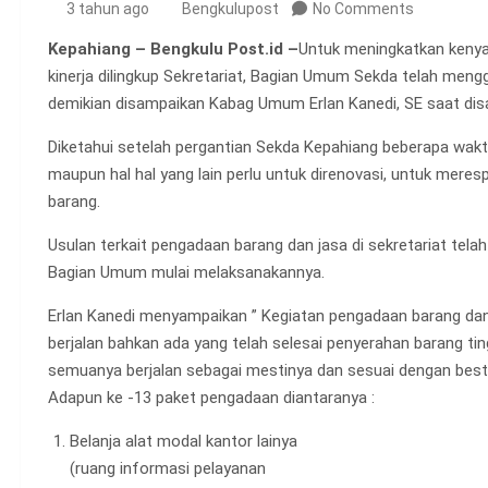
3 tahun ago
Bengkulupost
No Comments
Kepahiang – Bengkulu Post.id –
Untuk meningkatkan keny
kinerja dilingkup Sekretariat, Bagian Umum Sekda telah meng
demikian disampaikan Kabag Umum Erlan Kanedi, SE saat disa
Diketahui setelah pergantian Sekda Kepahiang beberapa waktu 
maupun hal hal yang lain perlu untuk direnovasi, untuk mer
barang.
Usulan terkait pengadaan barang dan jasa di sekretariat tela
Bagian Umum mulai melaksanakannya.
Erlan Kanedi menyampaikan ” Kegiatan pengadaan barang dan j
berjalan bahkan ada yang telah selesai penyerahan barang 
semuanya berjalan sebagai mestinya dan sesuai dengan bestek
Adapun ke -13 paket pengadaan diantaranya :
Belanja alat modal kantor lainya
(ruang informasi pelayanan