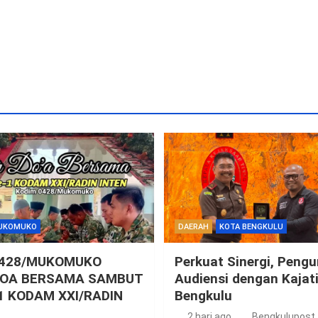
UKOMUKO
DAERAH
KOTA BENGKULU
0428/MUKOMUKO
Perkuat Sinergi, Peng
DOA BERSAMA SAMBUT
Audiensi dengan Kajat
1 KODAM XXI/RADIN
Bengkulu
2 hari ago
Bengkulupost