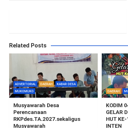
Related Posts
ADVERTORIAL
DAERAH
KABAR DESA
MUKOMUKO
DAERAH
M
Musyawarah Desa
KODIM 
Perencanaan
GELAR 
RKPdes.TA.2027.sekaligus
HUT KE-
Musyawarah
INTEN