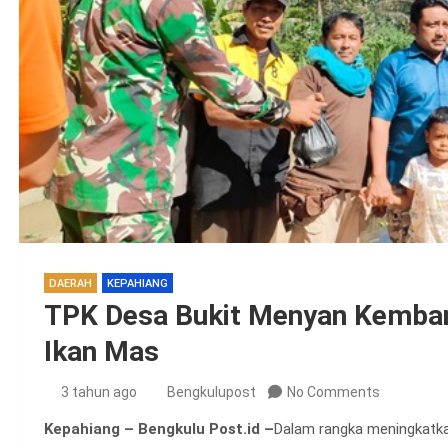
DAERAH
KEPAHIANG
TPK Desa Bukit Menyan Kemban
Ikan Mas
3 tahun ago
Bengkulupost
No Comments
Kepahiang – Bengkulu Post.id –
Dalam rangka meningkatka