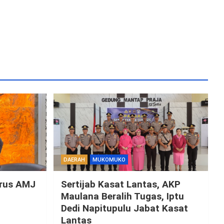
DAERAH
MUKOMUKO
urus AMJ
Sertijab Kasat Lantas, AKP
i
Maulana Beralih Tugas, Iptu
Dedi Napitupulu Jabat Kasat
Lantas