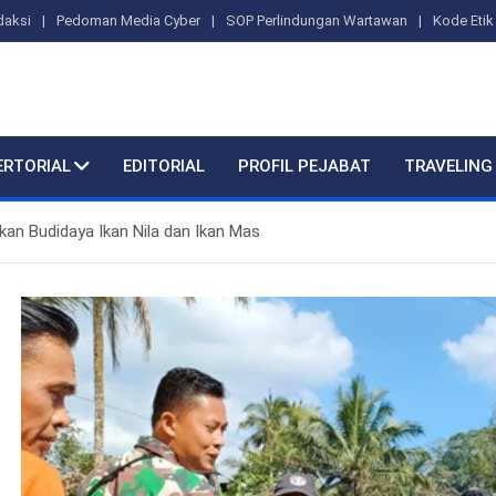
daksi
Pedoman Media Cyber
SOP Perlindungan Wartawan
Kode Etik 
ERTORIAL
EDITORIAL
PROFIL PEJABAT
TRAVELING
n Budidaya Ikan Nila dan Ikan Mas