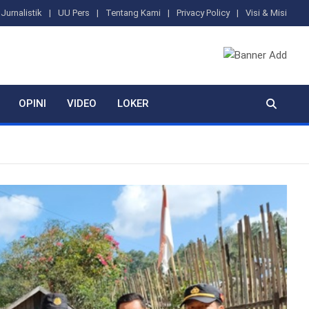
Jurnalistik
UU Pers
Tentang Kami
Privacy Policy
Visi & Misi
OPINI
VIDEO
LOKER