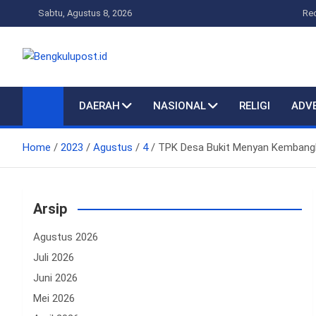
Skip
Sabtu, Agustus 8, 2026
Re
to
content
Bengkulupost.id
Bengkulupost
DAERAH
NASIONAL
RELIGI
ADV
Home
2023
Agustus
4
TPK Desa Bukit Menyan Kembangka
Arsip
Agustus 2026
Juli 2026
Juni 2026
Mei 2026