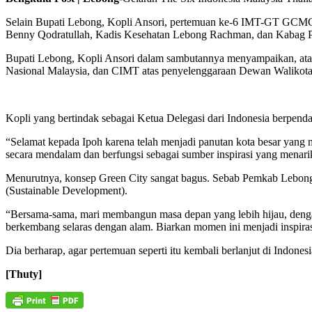
Selain Bupati Lebong, Kopli Ansori, pertemuan ke-6 IMT-GT GCMC
Benny Qodratullah, Kadis Kesehatan Lebong Rachman, dan Kabag Pr
Bupati Lebong, Kopli Ansori dalam sambutannya menyampaikan, atas
Nasional Malaysia, dan CIMT atas penyelenggaraan Dewan Walikota 
Kopli yang bertindak sebagai Ketua Delegasi dari Indonesia berpenda
“Selamat kepada Ipoh karena telah menjadi panutan kota besar yang 
secara mendalam dan berfungsi sebagai sumber inspirasi yang menarik
Menurutnya, konsep Green City sangat bagus. Sebab Pemkab Lebong 
(Sustainable Development).
“Bersama-sama, mari membangun masa depan yang lebih hijau, dengan 
berkembang selaras dengan alam. Biarkan momen ini menjadi inspirasi
Dia berharap, agar pertemuan seperti itu kembali berlanjut di Indones
[Thuty]