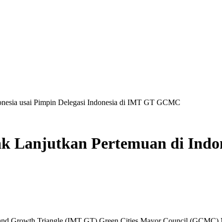
donesia usai Pimpin Delegasi Indonesia di IMT GT GCMC
k Lanjutkan Pertemuan di Indon
and Growth Triangle (IMT GT) Green Cities Mayor Council (GCMC) Mee