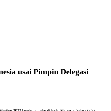
esia usai Pimpin Delegasi
ting 2023 kembali digelar di Ipoh, Malaysia, Selasa (8/8).