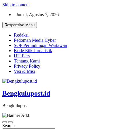
Skip to content
Jumat, Agustus 7, 2026
Responsive Menu
Redaksi
Pedoman Media Cyber
SOP Perlindungan Wartawan
Kode Etik Jurnalistik
UU Pers
Tentang Kami
Privacy Policy
Visi & Misi
Bengkulupost.id
Bengkulupost
Search