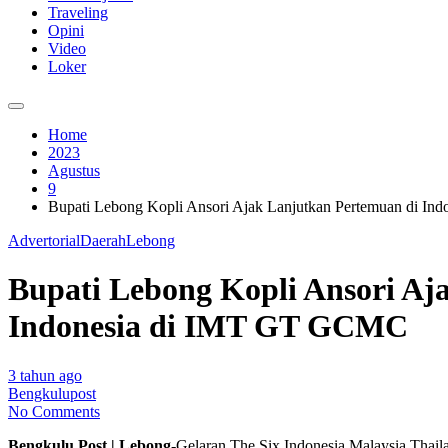
Traveling
Opini
Video
Loker
Home
2023
Agustus
9
Bupati Lebong Kopli Ansori Ajak Lanjutkan Pertemuan di In
Advertorial
Daerah
Lebong
Bupati Lebong Kopli Ansori Aja
Indonesia di IMT GT GCMC
3 tahun ago
Bengkulupost
No Comments
Bengkulu Post | Lebong-
Gelaran The Six Indonesia Malaysia Thail