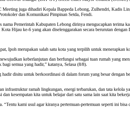
 Meeting juga dihadiri Kepala Bappeda Lebong, Zulhendri, Kadis 
otokoler dan Komunikasi Pimpinan Setda, Fendi.
 nama Pemerintah Kabupaten Lebong dirinya mengucapkan terima kasih
Kota Hijau ke-6 yang akan diselenggarakan secara berurutan dengan 
pat, Ipoh merupakan salah satu kota yang terpilih untuk menerapkan k
mewujudkan keberlanjutan dan berfungsi sebagai tuan rumah yang mengi
 bagi semua yang hadir,” katanya, Selasa (8/8).
hadir disitu untuk berkoordinasi di dalam forum yang besar dengan
infrastruktur ramah lingkungan, energi terbarukan, dan tata kelola 
 dan kesempatan kita untuk belajar dari satu sama lain saat kita beke
ia. “Tentu kami usul agar kiranya pertemuan-pertemuan seperti ini bisa