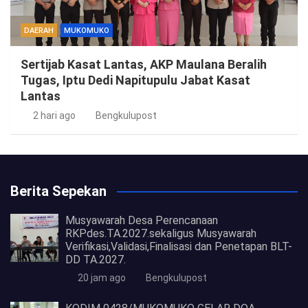
DAERAH
MUKOMUKO
Sertijab Kasat Lantas, AKP Maulana Beralih
Tugas, Iptu Dedi Napitupulu Jabat Kasat
Lantas
2 hari ago
Bengkulupost
Berita Sepekan
Musyawarah Desa Perencanaan
RKPdes.TA.2027.sekaligus Musyawarah
Verifikasi,Validasi,Finalisasi dan Penetapan BLT-
DD TA.2027.
20 jam ago
Bengkulupost