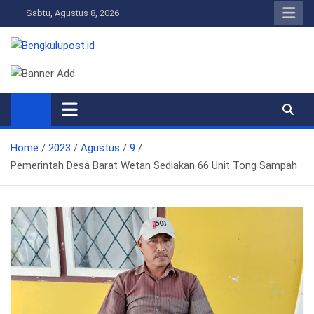
Skip
Sabtu, Agustus 8, 2026
to
content
Bengkulupost.id
Bengkulupost
Home
2023
Agustus
9
Pemerintah Desa Barat Wetan Sediakan 66 Unit Tong Sampah