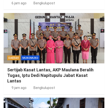
6 jam ago
Bengkulupost
DAERAH
MUKOMUKO
Sertijab Kasat Lantas, AKP Maulana Beralih
Tugas, Iptu Dedi Napitupulu Jabat Kasat
Lantas
9 jam ago
Bengkulupost