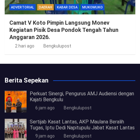
ADVERTORIAL
DAERAH
KABAR DESA
MUKOMUKO
Camat V Koto Pimpin Langsung Monev
Kegiatan Pisik Desa Pondok Tengah Tahun
Anggaran 2026.
2 hari ago
Bengkulupost
Berita Sepekan
Perkuat Sinergi, Pengurus AMJ Audiensi dengan
Kajati Bengkulu
6 jam ago
Bengkulupost
Sertijab Kasat Lantas, AKP Maulana Beralih
Tugas, Iptu Dedi Napitupulu Jabat Kasat Lantas
9 jam ago
Bengkulupost