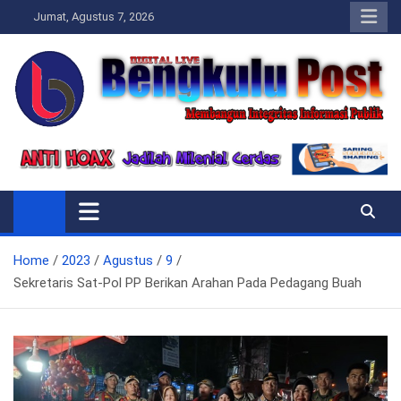
Skip
Jumat, Agustus 7, 2026
to
content
Bengkulupost.id
Bengkulupost
Home
2023
Agustus
9
Sekretaris Sat-Pol PP Berikan Arahan Pada Pedagang Buah