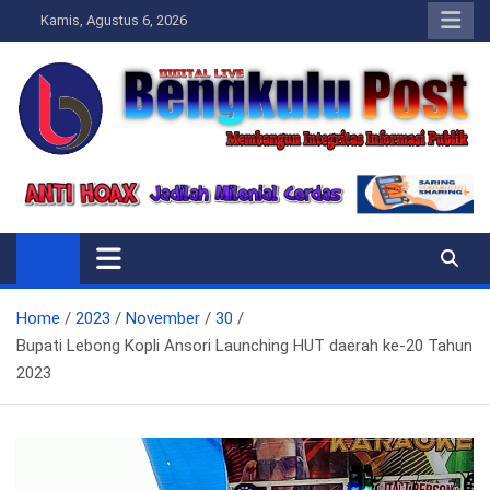
Skip
Kamis, Agustus 6, 2026
to
content
Bengkulupost.id
Bengkulupost
Home
2023
November
30
Bupati Lebong Kopli Ansori Launching HUT daerah ke-20 Tahun
2023