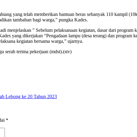
hiang yang telah memberikan bantuan beras sebanyak 110 kampil (10kg
njadikan tambahan bagi warga,” pungka Kades.
adi menjelaskan ” Sebelum pelaksanaan kegiatan, dasar dari program
ades yang dikerjakan “Pengadaan lampu (desa terang) dan program ke
laksana kegiatan bersama warga,” ujarnya.
gu serah terima pekerjaan (mdst).(stv)
ab Lebong ke 20 Tahun 2023
dai
*