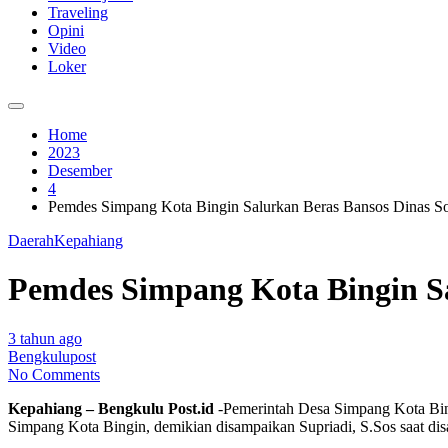
Traveling
Opini
Video
Loker
Home
2023
Desember
4
Pemdes Simpang Kota Bingin Salurkan Beras Bansos Dinas So
Daerah
Kepahiang
Pemdes Simpang Kota Bingin Sa
3 tahun ago
Bengkulupost
No Comments
Kepahiang – Bengkulu Post.id
-Pemerintah Desa Simpang Kota Bin
Simpang Kota Bingin, demikian disampaikan Supriadi, S.Sos saat dis