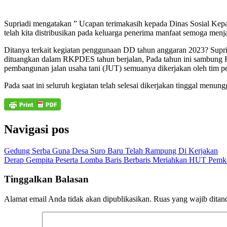
Supriadi mengatakan ” Ucapan terimakasih kepada Dinas Sosial Kepa
telah kita distribusikan pada keluarga penerima manfaat semoga me
Ditanya terkait kegiatan penggunaan DD tahun anggaran 2023? Supri
dituangkan dalam RKPDES tahun berjalan, Pada tahun ini sambung K
pembangunan jalan usaha tani (JUT) semuanya dikerjakan oleh tim pe
Pada saat ini seluruh kegiatan telah selesai dikerjakan tinggal menung
Navigasi pos
Gedung Serba Guna Desa Suro Baru Telah Rampung Di Kerjakan
Derap Gempita Peserta Lomba Baris Berbaris Meriahkan HUT Pemk
Tinggalkan Balasan
Alamat email Anda tidak akan dipublikasikan.
Ruas yang wajib ditan