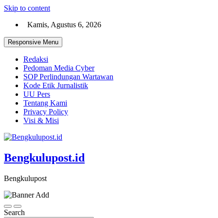
Skip to content
Kamis, Agustus 6, 2026
Responsive Menu
Redaksi
Pedoman Media Cyber
SOP Perlindungan Wartawan
Kode Etik Jurnalistik
UU Pers
Tentang Kami
Privacy Policy
Visi & Misi
Bengkulupost.id
Bengkulupost
Search