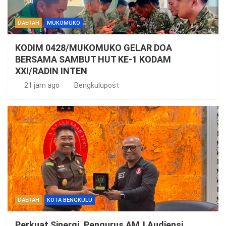
DAERAH
MUKOMUKO
KODIM 0428/MUKOMUKO GELAR DOA
BERSAMA SAMBUT HUT KE-1 KODAM
XXI/RADIN INTEN
21 jam ago
Bengkulupost
DAERAH
KOTA BENGKULU
Perkuat Sinergi, Pengurus AMJ Audiensi