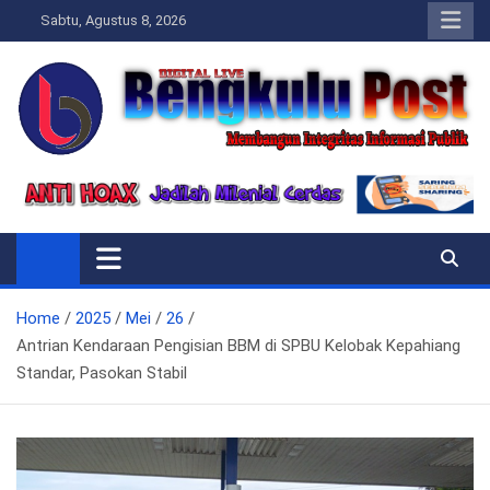
Skip
Sabtu, Agustus 8, 2026
to
content
Bengkulupost.id
Bengkulupost
Home
2025
Mei
26
Antrian Kendaraan Pengisian BBM di SPBU Kelobak Kepahiang
Standar, Pasokan Stabil