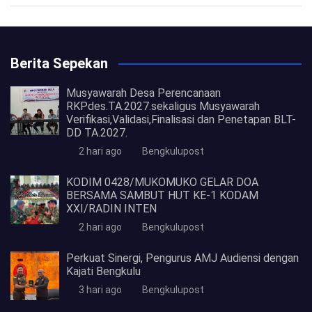
Berita Sepekan
Musyawarah Desa Perencanaan
RKPdes.TA.2027.sekaligus Musyawarah
Verifikasi,Validasi,Finalisasi dan Penetapan BLT-
DD TA.2027.
2 hari ago
Bengkulupost
KODIM 0428/MUKOMUKO GELAR DOA
BERSAMA SAMBUT HUT KE-1 KODAM
XXI/RADIN INTEN
2 hari ago
Bengkulupost
Perkuat Sinergi, Pengurus AMJ Audiensi dengan
Kajati Bengkulu
3 hari ago
Bengkulupost