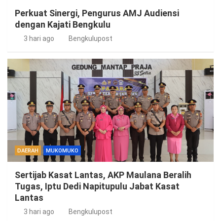
Perkuat Sinergi, Pengurus AMJ Audiensi
dengan Kajati Bengkulu
3 hari ago
Bengkulupost
DAERAH
MUKOMUKO
Sertijab Kasat Lantas, AKP Maulana Beralih
Tugas, Iptu Dedi Napitupulu Jabat Kasat
Lantas
3 hari ago
Bengkulupost