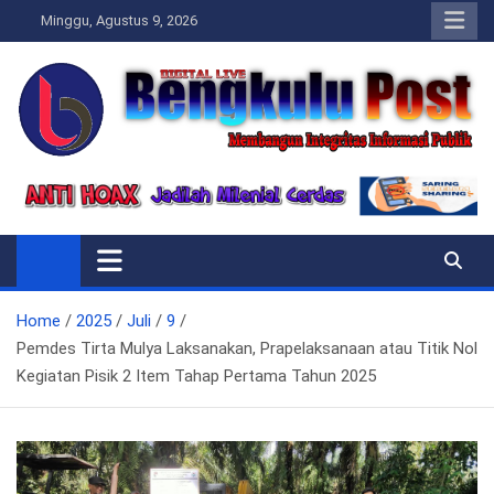
Skip
Minggu, Agustus 9, 2026
to
content
Bengkulupost.id
Bengkulupost
Home
2025
Juli
9
Pemdes Tirta Mulya Laksanakan, Prapelaksanaan atau Titik Nol
Kegiatan Pisik 2 Item Tahap Pertama Tahun 2025