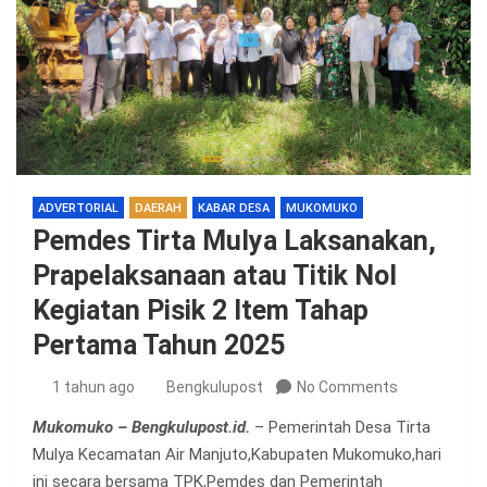
ADVERTORIAL
DAERAH
KABAR DESA
MUKOMUKO
Pemdes Tirta Mulya Laksanakan,
Prapelaksanaan atau Titik Nol
Kegiatan Pisik 2 Item Tahap
Pertama Tahun 2025
1 tahun ago
Bengkulupost
No Comments
Mukomuko – Bengkulupost.id.
– Pemerintah Desa Tirta
Mulya Kecamatan Air Manjuto,Kabupaten Mukomuko,hari
ini secara bersama TPK,Pemdes dan Pemerintah