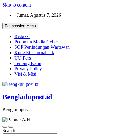
Skip to content
Jumat, Agustus 7, 2026
Responsive Menu
Redaksi
Pedoman Media Cyber
SOP Perlindungan Wartawan
Kode Etik Jurnalistik
UU Pers
Tentang Kami
Privacy Policy
Visi & Misi
Bengkulupost.id
Bengkulupost
Search