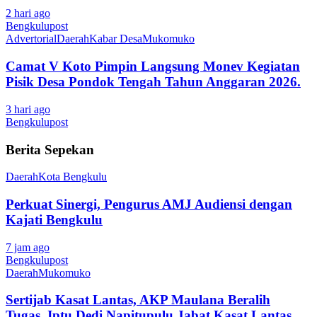
2 hari ago
Bengkulupost
Advertorial
Daerah
Kabar Desa
Mukomuko
Camat V Koto Pimpin Langsung Monev Kegiatan
Pisik Desa Pondok Tengah Tahun Anggaran 2026.
3 hari ago
Bengkulupost
Berita Sepekan
Daerah
Kota Bengkulu
Perkuat Sinergi, Pengurus AMJ Audiensi dengan
Kajati Bengkulu
7 jam ago
Bengkulupost
Daerah
Mukomuko
Sertijab Kasat Lantas, AKP Maulana Beralih
Tugas, Iptu Dedi Napitupulu Jabat Kasat Lantas