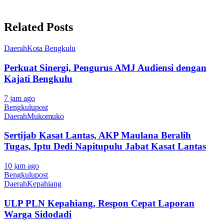
Related Posts
Daerah
Kota Bengkulu
Perkuat Sinergi, Pengurus AMJ Audiensi dengan
Kajati Bengkulu
7 jam ago
Bengkulupost
Daerah
Mukomuko
Sertijab Kasat Lantas, AKP Maulana Beralih
Tugas, Iptu Dedi Napitupulu Jabat Kasat Lantas
10 jam ago
Bengkulupost
Daerah
Kepahiang
ULP PLN Kepahiang, Respon Cepat Laporan
Warga Sidodadi