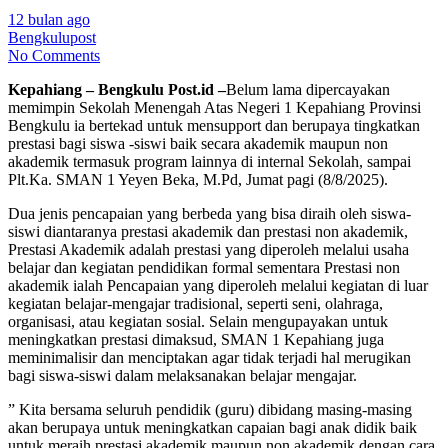
12 bulan ago
Bengkulupost
No Comments
Kepahiang – Bengkulu Post.id –
Belum lama dipercayakan
memimpin Sekolah Menengah Atas Negeri 1 Kepahiang Provinsi
Bengkulu ia bertekad untuk mensupport dan berupaya tingkatkan
prestasi bagi siswa -siswi baik secara akademik maupun non
akademik termasuk program lainnya di internal Sekolah, sampai
Plt.Ka. SMAN 1 Yeyen Beka, M.Pd, Jumat pagi (8/8/2025).
Dua jenis pencapaian yang berbeda yang bisa diraih oleh siswa-
siswi diantaranya prestasi akademik dan prestasi non akademik,
Prestasi Akademik adalah prestasi yang diperoleh melalui usaha
belajar dan kegiatan pendidikan formal sementara Prestasi non
akademik ialah Pencapaian yang diperoleh melalui kegiatan di luar
kegiatan belajar-mengajar tradisional, seperti seni, olahraga,
organisasi, atau kegiatan sosial. Selain mengupayakan untuk
meningkatkan prestasi dimaksud, SMAN 1 Kepahiang juga
meminimalisir dan menciptakan agar tidak terjadi hal merugikan
bagi siswa-siswi dalam melaksanakan belajar mengajar.
” Kita bersama seluruh pendidik (guru) dibidang masing-masing
akan berupaya untuk meningkatkan capaian bagi anak didik baik
untuk meraih prestasi akademik maupun non akademik dengan cara