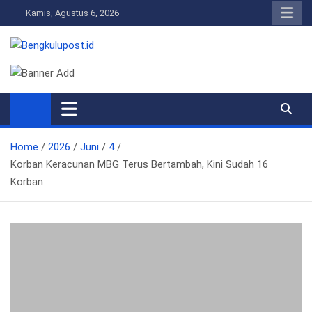
Skip
Kamis, Agustus 6, 2026
to
content
Bengkulupost.id
Bengkulupost
Home
2026
Juni
4
Korban Keracunan MBG Terus Bertambah, Kini Sudah 16
Korban