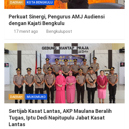
DAERAH
KOTA BENGKULU
Perkuat Sinergi, Pengurus AMJ Audiensi
dengan Kajati Bengkulu
17 menit ago
Bengkulupost
DAERAH
MUKOMUKO
Sertijab Kasat Lantas, AKP Maulana Beralih
Tugas, Iptu Dedi Napitupulu Jabat Kasat
Lantas