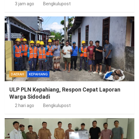
3 jam ago
Bengkulupost
DAERAH
KEPAHIANG
ULP PLN Kepahiang, Respon Cepat Laporan
Warga Sidodadi
2 hari ago
Bengkulupost