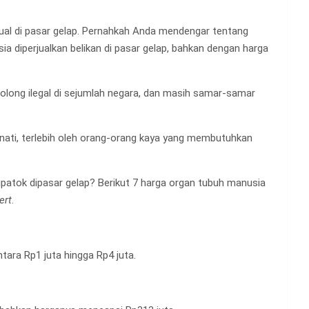
jual di pasar gelap. Pernahkah Anda mendengar tentang
 diperjualkan belikan di pasar gelap, bahkan dengan harga
golong ilegal di sejumlah negara, dan masih samar-samar
inati, terlebih oleh orang-orang kaya yang membutuhkan
patok dipasar gelap? Berikut 7 harga organ tubuh manusia
ert
.
ntara Rp1 juta hingga Rp4 juta.