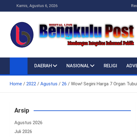
Skip
Kamis, Agustus 6, 2026
Re
to
content
Bengkulupost.id
Bengkulupost
DAERAH
NASIONAL
RELIGI
ADV
Home
2022
Agustus
26
Wow! Segini Harga 7 Organ Tubuh 
Arsip
Agustus 2026
Juli 2026