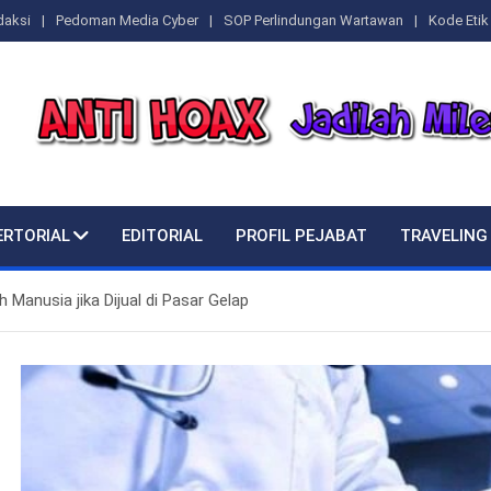
daksi
Pedoman Media Cyber
SOP Perlindungan Wartawan
Kode Etik 
ERTORIAL
EDITORIAL
PROFIL PEJABAT
TRAVELING
Manusia jika Dijual di Pasar Gelap