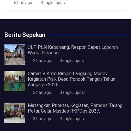
6 hari ago
Bengkulupost
Berita Sepekan
ULP PLN Kepahiang, Respon Cepat Laporan
Warga Sidodadi
2 hari ago
Bengkulupost
Camat V Koto Pimpin Langsung Monev
Kegiatan Pisik Desa Pondok Tengah Tahun
Anggaran 2026.
2 hari ago
Bengkulupost
Matangkan Prioritas Kegiatan, Pemdes Talang
Petai, Gelar Musdes RKPDes 2027.
3 hari ago
Bengkulupost