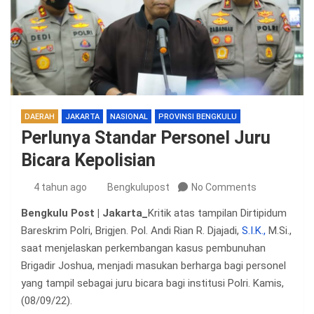
DAERAH
JAKARTA
NASIONAL
PROVINSI BENGKULU
Perlunya Standar Personel Juru
Bicara Kepolisian
4 tahun ago
Bengkulupost
No Comments
Bengkulu Post | Jakarta_
Kritik atas tampilan Dirtipidum
Bareskrim Polri, Brigjen. Pol. Andi Rian R. Djajadi,
S.I.K.,
M.Si.,
saat menjelaskan perkembangan kasus pembunuhan
Brigadir Joshua, menjadi masukan berharga bagi personel
yang tampil sebagai juru bicara bagi institusi Polri. Kamis,
(08/09/22).