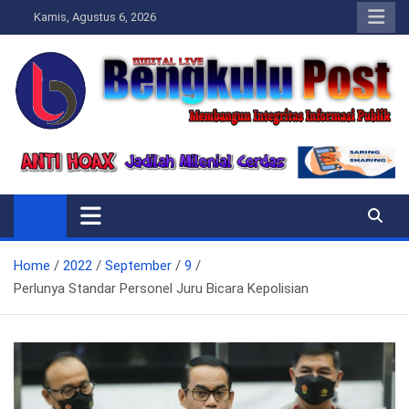
Skip
Kamis, Agustus 6, 2026
to
content
Bengkulupost.id
Bengkulupost
Home
2022
September
9
Perlunya Standar Personel Juru Bicara Kepolisian