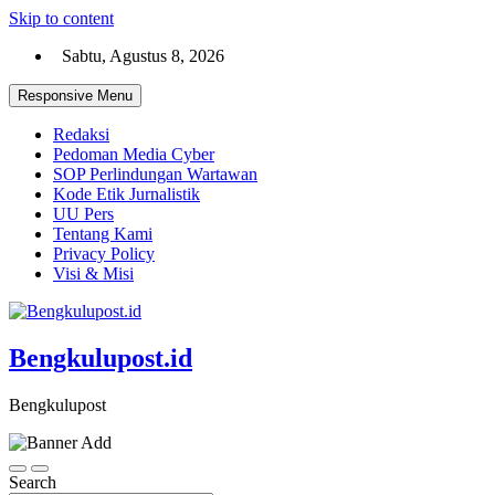
Skip to content
Sabtu, Agustus 8, 2026
Responsive Menu
Redaksi
Pedoman Media Cyber
SOP Perlindungan Wartawan
Kode Etik Jurnalistik
UU Pers
Tentang Kami
Privacy Policy
Visi & Misi
Bengkulupost.id
Bengkulupost
Search