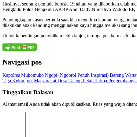
Hasilnya, seorang pemuda berusia 19 tahun yang dilaporkan telah 
Bengkulu Polda Bengkulu AKBP Andi Dady Nurcahyo Widodo EP, S
Pengungkapan kasus bermula saat kita menerima laporan warga ten
dilakukan anak kandung menggunakan kayu hingga melukai sang ibu
Untuk kepentingan penyidikan lebih lanjut, terduga pelaku masih ki
Navigasi pos
Kapolres Mukomuko Ngopi (Ngobrol Penuh Inspirasi) Bareng Wart
Tiga Kelompok Masyarakat Desa Talang Petai Terima Pengembangan
Tinggalkan Balasan
Alamat email Anda tidak akan dipublikasikan.
Ruas yang wajib ditan