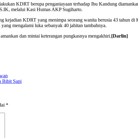
melakukan KDRT berupa penganiayaan terhadap Ibu Kandung diamankan
.IK, melalui Kasi Humas AKP Sugiharto.
tang kejadian KDRT yang menimpa seorang wanita berusia 43 tahun d
 yang mengalami luka sebanyak 40 jahitan tambahnya.
ta amankan dan mintai keterangan pungkasnya mengakhiri.
[Darlin]
awan
 Bibit Sapi
dai
*