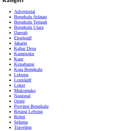
Kategori
Advertorial
Bengkulu Selatan
Bengkulu Tengah
Bengkulu Utara
Daerah
Eksekutif
Jakarta
Kabar Desa
Kampusku
Kaur
Kepahiang
Kota Bengkulu
Lebong
Legislatif
Loker
Mukomuko
Nasional
Opini
Provinsi Bengkulu
Rejang Lebong
Religi
Seluma
Traveling