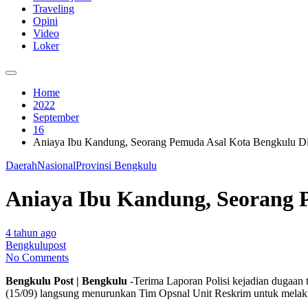
Traveling
Opini
Video
Loker
Home
2022
September
16
Aniaya Ibu Kandung, Seorang Pemuda Asal Kota Bengkulu Di
Daerah
Nasional
Provinsi Bengkulu
Aniaya Ibu Kandung, Seorang 
4 tahun ago
Bengkulupost
No Comments
Bengkulu Post | Bengkulu
-Terima Laporan Polisi kejadian dugaa
(15/09) langsung menurunkan Tim Opsnal Unit Reskrim untuk melakuk