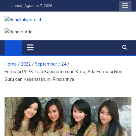
Skip
Jumat, Agustus 7, 2026
to
content
Bengkulupost.id
Bengkulupost
Home
2022
September
24
Formasi PPPK Tiap Kabupaten dan Kota, Ada Formasi Non
Guru dan Kesehatan, ini Rinciannya