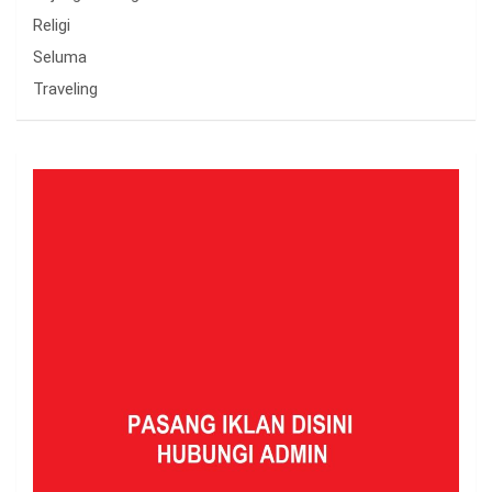
Religi
Seluma
Traveling