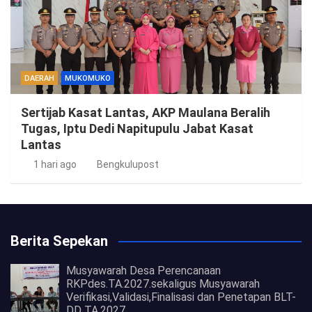
DAERAH
MUKOMUKO
Sertijab Kasat Lantas, AKP Maulana Beralih
Tugas, Iptu Dedi Napitupulu Jabat Kasat
Lantas
1 hari ago
Bengkulupost
Berita Sepekan
Musyawarah Desa Perencanaan
RKPdes.TA.2027.sekaligus Musyawarah
Verifikasi,Validasi,Finalisasi dan Penetapan BLT-
DD TA.2027.