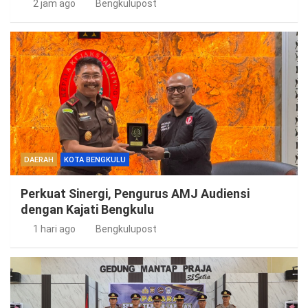
2 jam ago
Bengkulupost
DAERAH
KOTA BENGKULU
Perkuat Sinergi, Pengurus AMJ Audiensi
dengan Kajati Bengkulu
1 hari ago
Bengkulupost