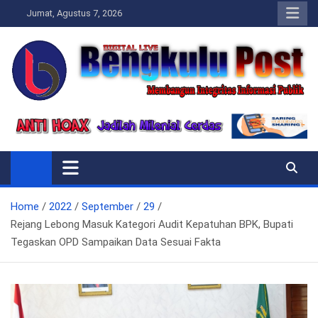
Skip
Jumat, Agustus 7, 2026
to
content
Bengkulupost.id
Bengkulupost
Home
2022
September
29
Rejang Lebong Masuk Kategori Audit Kepatuhan BPK, Bupati
Tegaskan OPD Sampaikan Data Sesuai Fakta