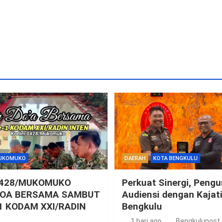
UKOMUKO
DAERAH
KOTA BENGKULU
0428/MUKOMUKO
Perkuat Sinergi, Peng
DOA BERSAMA SAMBUT
Audiensi dengan Kajat
1 KODAM XXI/RADIN
Bengkulu
1 hari ago
Bengkulupost