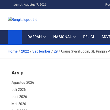
Skip
Jumat, Agustus 7, 2026
Re
to
content
Bengkulupost.id
Bengkulupost
DAERAH
NASIONAL
RELIGI
ADV
Home
2022
September
29
Ujang Syarifuddin, SE Pimpin 
Arsip
Agustus 2026
Juli 2026
Juni 2026
Mei 2026