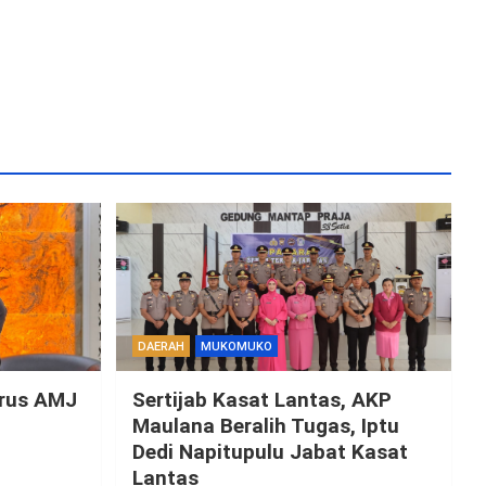
DAERAH
MUKOMUKO
urus AMJ
Sertijab Kasat Lantas, AKP
i
Maulana Beralih Tugas, Iptu
Dedi Napitupulu Jabat Kasat
Lantas