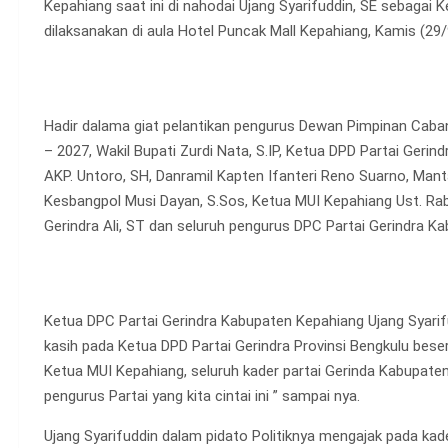
Kepahiang saat ini di nahodai Ujang Syarifuddin, SE sebagai 
dilaksanakan di aula Hotel Puncak Mall Kepahiang, Kamis (29/
Hadir dalama giat pelantikan pengurus Dewan Pimpinan Caba
– 2027, Wakil Bupati Zurdi Nata, S.IP, Ketua DPD Partai Gerin
AKP. Untoro, SH, Danramil Kapten Ifanteri Reno Suarno, Mant
Kesbangpol Musi Dayan, S.Sos, Ketua MUI Kepahiang Ust. Rab
Gerindra Ali, ST dan seluruh pengurus DPC Partai Gerindra K
Ketua DPC Partai Gerindra Kabupaten Kepahiang Ujang Syar
kasih pada Ketua DPD Partai Gerindra Provinsi Bengkulu bese
Ketua MUI Kepahiang, seluruh kader partai Gerinda Kabupate
pengurus Partai yang kita cintai ini ” sampai nya.
Ujang Syarifuddin dalam pidato Politiknya mengajak pada ka