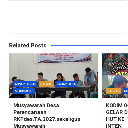
Related Posts
ADVERTORIAL
DAERAH
KABAR DESA
MUKOMUKO
DAERAH
M
Musyawarah Desa
KODIM 
Perencanaan
GELAR 
RKPdes.TA.2027.sekaligus
HUT KE-
Musyawarah
INTEN