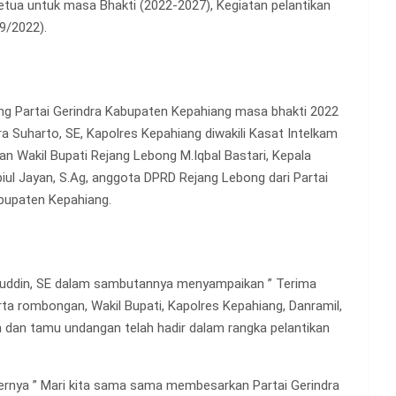
Ketua untuk masa Bhakti (2022-2027), Kegiatan pelantikan
9/2022).
ng Partai Gerindra Kabupaten Kepahiang masa bhakti 2022
dra Suharto, SE, Kapolres Kepahiang diwakili Kasat Intelkam
an Wakil Bupati Rejang Lebong M.Iqbal Bastari, Kepala
iul Jayan, S.Ag, anggota DPRD Rejang Lebong dari Partai
abupaten Kepahiang.
ifuddin, SE dalam sambutannya menyampaikan ” Terima
rta rombongan, Wakil Bupati, Kapolres Kepahiang, Danramil,
n dan tamu undangan telah hadir dalam rangka pelantikan
dernya ” Mari kita sama sama membesarkan Partai Gerindra