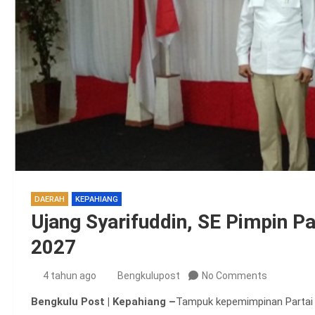
DAERAH
KEPAHIANG
Ujang Syarifuddin, SE Pimpin Pa
2027
4 tahun ago
Bengkulupost
No Comments
Bengkulu Post | Kepahiang –
Tampuk kepemimpinan Partai 