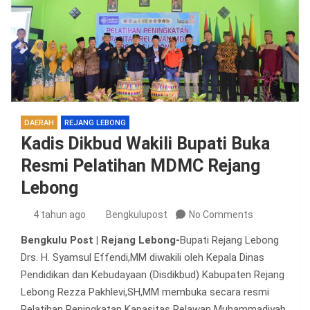
DAERAH
REJANG LEBONG
Kadis Dikbud Wakili Bupati Buka
Resmi Pelatihan MDMC Rejang
Lebong
4 tahun ago
Bengkulupost
No Comments
Bengkulu Post | Rejang Lebong-
Bupati Rejang Lebong
Drs. H. Syamsul Effendi,MM diwakili oleh Kepala Dinas
Pendidikan dan Kebudayaan (Disdikbud) Kabupaten Rejang
Lebong Rezza Pakhlevi,SH,MM membuka secara resmi
Pelatihan Peningkatan Kapasitas Relawan Muhammadiyah