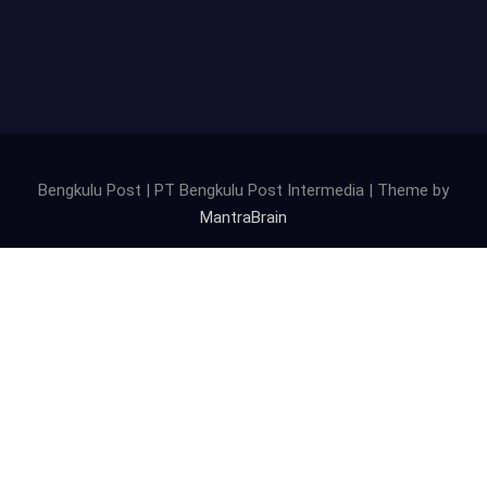
Bengkulu Post | PT Bengkulu Post Intermedia | Theme by
MantraBrain