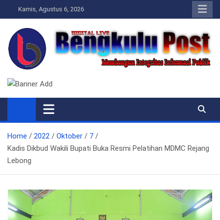
Skip
Kamis, Agustus 6, 2026
to
content
Bengkulupost.id
Bengkulupost
Home
2022
Oktober
7
Kadis Dikbud Wakili Bupati Buka Resmi Pelatihan MDMC Rejang
Lebong