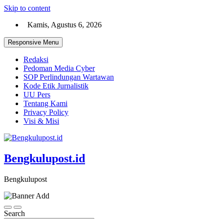
Skip to content
Kamis, Agustus 6, 2026
Responsive Menu
Redaksi
Pedoman Media Cyber
SOP Perlindungan Wartawan
Kode Etik Jurnalistik
UU Pers
Tentang Kami
Privacy Policy
Visi & Misi
Bengkulupost.id
Bengkulupost
Search