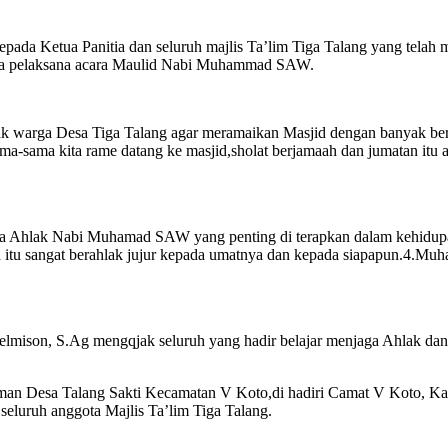
pada Ketua Panitia dan seluruh majlis Ta’lim Tiga Talang yang telah 
itia pelaksana acara Maulid Nabi Muhammad SAW.
 warga Desa Tiga Talang agar meramaikan Masjid dengan banyak beri
ama-sama kita rame datang ke masjid,sholat berjamaah dan jumatan itu
a Ahlak Nabi Muhamad SAW yang penting di terapkan dalam kehidupan
 itu sangat berahlak jujur kepada umatnya dan kepada siapapun.4.Mu
 Helmison, S.Ag mengqjak seluruh yang hadir belajar menjaga Ahlak da
an Desa Talang Sakti Kecamatan V Koto,di hadiri Camat V Koto, Ka
eluruh anggota Majlis Ta’lim Tiga Talang.