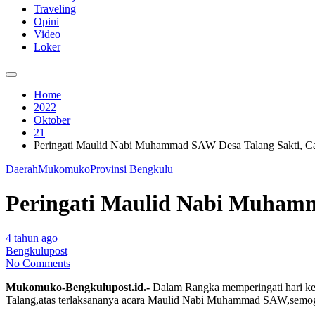
Traveling
Opini
Video
Loker
Home
2022
Oktober
21
Peringati Maulid Nabi Muhammad SAW Desa Talang Sakti, C
Daerah
Mukomuko
Provinsi Bengkulu
Peringati Maulid Nabi Muhamm
4 tahun ago
Bengkulupost
No Comments
Mukomuko-Bengkulupost.id.-
Dalam Rangka memperingati hari ke
Talang,atas terlaksananya acara Maulid Nabi Muhammad SAW,semoga