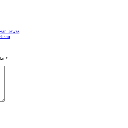
wan Tewas
elikan
dai
*