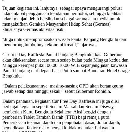
Tujuan kegiatan ini, lanjutnya, sebagai upaya mengurangi polusi
udara akibat penggunaan kendaraan bermotor, sehingga kualitas
udara menjadi lebih bersih dan sebagai sarana atau media untuk
mengaktifkan Gerakan Masyarakat Hidup Sehat (Germas)
khususnya Germas aktivitas fisik.
“Juga untuk mempromosikan wisata Pantai Panjang Bengkulu dan
mendorong tumbuhnya ekonomi kreatif,” ujarnya.
Car free Day Rafflesia Pantai Panjang Bengkulu, kata Gubernur,
akan dilaksanakan secara rutin setiap bulan pada Minggu kedua dan
Minggu keempat pukul 06.00-10.00 WIB sepanjang jalan kawasan
Pantai Panjang dari depan Pasir Putih sampai Bundaran Hotel Grage
Bengkulu.
“Dalam pelaksanaannya, masing-masing OPD akan bertanggung
jawab setiap dua minggu sekali,” sebut Gubernur Rohidin.
Dalam pantauan, kegiatan Car Free Day Rafflesia ini juga diisi
berbagai kegiatan seperti Senam Massal dan Senam Disway,
pemberian Kartu Bengkulu Sejahtera, Aksi bergizi dengan
pemberian Tablet Tambah Darah (TTD) bagi remaja putri.
Pemeriksaan tekanan darah dan pengobatan dasar, donor darah,
pemeriksaan faktor risiko penyakit tidak menular. Pelayanan