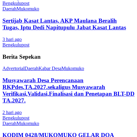
Bengkulupost
Daerah
Mukomuko
Sertijab Kasat Lantas, AKP Maulana Beralih
Tugas, Iptu Dedi Napitupulu Jabat Kasat Lantas
3 hari ago
Bengkulupost
Berita Sepekan
Advertorial
Daerah
Kabar Desa
Mukomuko
Musyawarah Desa Perencanaan
RKPdes.TA.2027.sekaligus Musyawarah
Verifikasi,Validasi,Finalisasi dan Penetapan BLT-DD
TA.2027.
2 hari ago
Bengkulupost
Daerah
Mukomuko
KODIM 0428/MUKOMUKO GELAR DOA