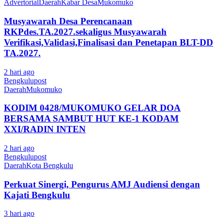
Advertorial
Daerah
Kabar Desa
Mukomuko
Musyawarah Desa Perencanaan
RKPdes.TA.2027.sekaligus Musyawarah
Verifikasi,Validasi,Finalisasi dan Penetapan BLT-DD
TA.2027.
2 hari ago
Bengkulupost
Daerah
Mukomuko
KODIM 0428/MUKOMUKO GELAR DOA
BERSAMA SAMBUT HUT KE-1 KODAM
XXI/RADIN INTEN
2 hari ago
Bengkulupost
Daerah
Kota Bengkulu
Perkuat Sinergi, Pengurus AMJ Audiensi dengan
Kajati Bengkulu
3 hari ago