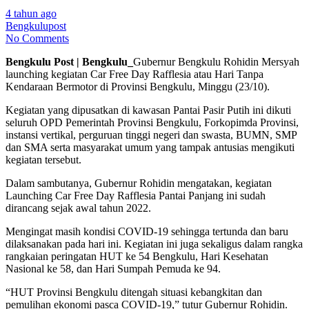
4 tahun ago
Bengkulupost
No Comments
Bengkulu Post | Bengkulu_
Gubernur Bengkulu Rohidin Mersyah
launching kegiatan Car Free Day Rafflesia atau Hari Tanpa
Kendaraan Bermotor di Provinsi Bengkulu, Minggu (23/10).
Kegiatan yang dipusatkan di kawasan Pantai Pasir Putih ini dikuti
seluruh OPD Pemerintah Provinsi Bengkulu, Forkopimda Provinsi,
instansi vertikal, perguruan tinggi negeri dan swasta, BUMN, SMP
dan SMA serta masyarakat umum yang tampak antusias mengikuti
kegiatan tersebut.
Dalam sambutanya, Gubernur Rohidin mengatakan, kegiatan
Launching Car Free Day Rafflesia Pantai Panjang ini sudah
dirancang sejak awal tahun 2022.
Mengingat masih kondisi COVID-19 sehingga tertunda dan baru
dilaksanakan pada hari ini. Kegiatan ini juga sekaligus dalam rangka
rangkaian peringatan HUT ke 54 Bengkulu, Hari Kesehatan
Nasional ke 58, dan Hari Sumpah Pemuda ke 94.
“HUT Provinsi Bengkulu ditengah situasi kebangkitan dan
pemulihan ekonomi pasca COVID-19,” tutur Gubernur Rohidin.