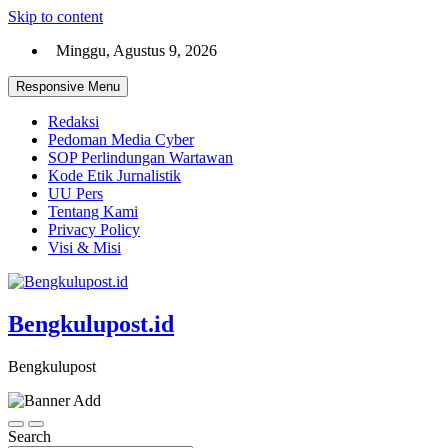
Skip to content
Minggu, Agustus 9, 2026
Responsive Menu
Redaksi
Pedoman Media Cyber
SOP Perlindungan Wartawan
Kode Etik Jurnalistik
UU Pers
Tentang Kami
Privacy Policy
Visi & Misi
Bengkulupost.id
Bengkulupost
Search