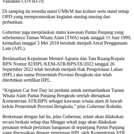
Vaksinasi COVID-19.
Di samping itu tersedia stand UMKM dan kuliner serta stand setiap
OPD yang mempromosikan kegiatan masing-masing dan
perbankan.
Gubernur juga menjelaskan status kawasan Pantai Panjang yang
sebelumnya Taman Wisata Alam (TWA) sejak tanggal 15 Juni 1999,
kemudian tanggal 3 Mei 2018 berubah menjadi Areal Penggunaan
Lain (APL).
Berdasarkan Keputusan Menteri Agraria dan Tata Ruang/Kepala
BPN Nomor 82/HPL/KEM-ATR/BPN/IX/2022 tanggal 26
September 2022 telah berubah menjadi Hak Pengelolaan Lahan
(HPL) atas nama Pemerintah Provinsi Bengkulu dan telah
diterbitkan sertifikat HPL.
“Kegiatan Car free Day ini perdana untuk memanfaatkan Taman
Wisata Alam Pantai Panjang Bengkulu setelah ditetapkan
Kementerian ATR/BPN sebagai kawasan wisata alam di bawah
kelola Pemerintah Provinsi Bengkulu,” jelas Gubernur Rohidin.
Berkenaan dengan hal itu, jelas Gubernur, selain akan dilakukan
secara berkala setiap dua Minggu sekali juga akan dilakukan
penataan terkait perizinan bangunan di sepanjang Pantai Panjang
yang disesuaikan dengan penetapan HPL oleh Kementerian ATR