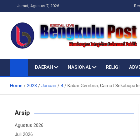
Skip
Jumat, Agustus 7, 2026
Re
to
content
Bengkulupost.id
Bengkulupost
DAERAH
NASIONAL
RELIGI
ADV
Home
2023
Januari
4
Kabar Gembira, Camat Sekabupate
Arsip
Agustus 2026
Juli 2026