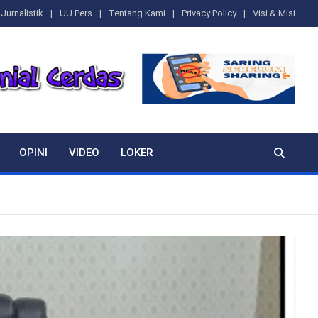
Jurnalistik
UU Pers
Tentang Kami
Privacy Policy
Visi & Misi
OPINI
VIDEO
LOKER