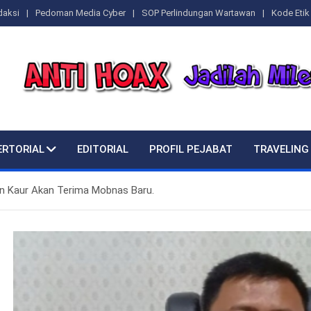
daksi
Pedoman Media Cyber
SOP Perlindungan Wartawan
Kode Etik 
ERTORIAL
EDITORIAL
PROFIL PEJABAT
TRAVELING
n Kaur Akan Terima Mobnas Baru.