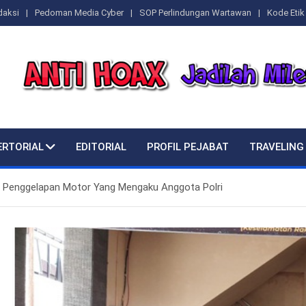
daksi
Pedoman Media Cyber
SOP Perlindungan Wartawan
Kode Etik 
ERTORIAL
EDITORIAL
PROFIL PEJABAT
TRAVELING
 Penggelapan Motor Yang Mengaku Anggota Polri