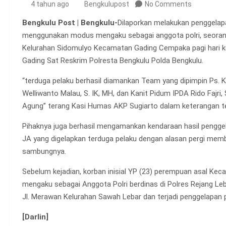
4 tahun ago
Bengkulupost
No Comments
Bengkulu Post | Bengkulu-
Dilaporkan melakukan penggela
menggunakan modus mengaku sebagai anggota polri, seorang p
Kelurahan Sidomulyo Kecamatan Gading Cempaka pagi hari
Gading Sat Reskrim Polresta Bengkulu Polda Bengkulu.
“terduga pelaku berhasil diamankan Team yang dipimpin Ps. 
Welliwanto Malau, S. IK, MH, dan Kanit Pidum IPDA Rido Fajr
Agung” terang Kasi Humas AKP Sugiarto dalam keterangan te
Pihaknya juga berhasil mengamankan kendaraan hasil pengge
JA yang digelapkan terduga pelaku dengan alasan pergi memb
sambungnya.
Sebelum kejadian, korban inisial YP (23) perempuan asal Kec
mengaku sebagai Anggota Polri berdinas di Polres Rejang Le
Jl. Merawan Kelurahan Sawah Lebar dan terjadi penggelapan 
[Darlin]