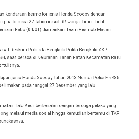
pan kendaraan bermotor jenis Honda Scoopy dengan
ria berusia 27 tahun inisial RR warga Timur Indah
 kemarin Rabu (04/01) diamankan Team Resmob Macan
Kasat Reskrim Polresta Bengkulu Polda Bengkulu AKP
i, SH, saat berada di Kelurahan Tanah Patah Kecamatan Ratu
rtulisnya.
lapan jenis Honda Scoopy tahun 2013 Nomor Polisi F 6485
eli makan pada tanggal 27 Desember yang lalu
amatan Talo Kecil berkenalan dengan terduga pelaku yang
bong melalui media sosial hingga kemudian bertemu di TKP
pungkasnya.