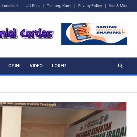
Jurnalistik
UU Pers
Tentang Kami
Privacy Policy
Visi & Misi
OPINI
VIDEO
LOKER