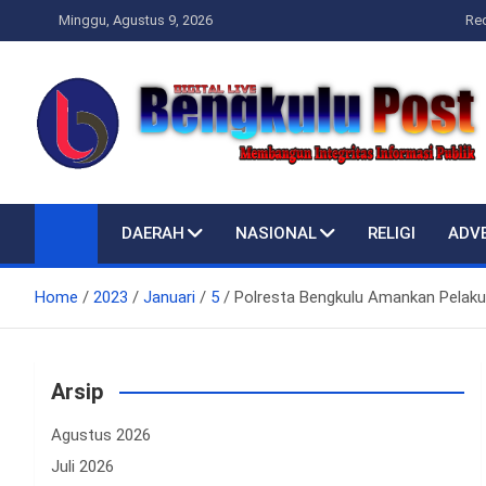
Skip
Minggu, Agustus 9, 2026
Re
to
content
Bengkulupost.id
Bengkulupost
DAERAH
NASIONAL
RELIGI
ADV
Home
2023
Januari
5
Polresta Bengkulu Amankan Pelaku
Arsip
Agustus 2026
Juli 2026