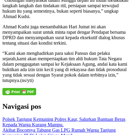
“Gabungan masyarakat dalam Minggu depan ini mulai melakukan
langkah langkah dan tindakan riil, persiapan sampai terwujud
hukum itu yang semestinya, bukan seperti biasanya,” ungkap
Ahmad Kudsi.
Ahmad Kudsi juga menambahkan Hari Jumat ini akan
menyampaikan surat untuk minta rapat dengar Pendapat bersama
DPRD dan menyampaikan surat kepada eksekutif dialog khusus
tentang situasi dan kondisi terkini.
“Kami akan menghadirkan para saksi Pansus dan pelaku
sejarah,kami akan mempersiapkan tim ahli hukum Tata Negara
dalam penggugatan sampai ke Kejaksaan Agung, andai kata kami
buktikan ada izin izin kecil yang di rekayasa dan tidak prosodural
yang tidak sesuai dengan Syarat pokok dalam terbitnya izin,”
tutupnya.(ns/yti)
Navigasi pos
Polsek Tanjung Kemuning Polres Kaur, Salurkan Bantuan Beras
Kepada Warga Kurang Mampu.
Akibat Bocornya Tabung Gas LPG Rumah Warga Tanjung