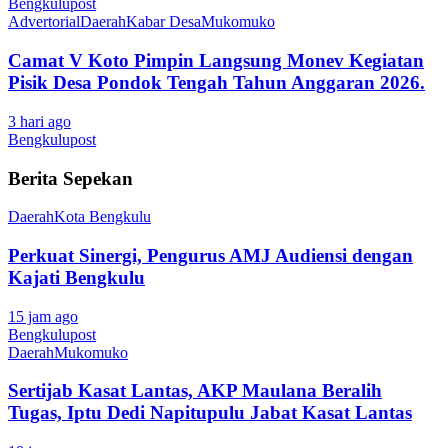
Bengkulupost
Advertorial
Daerah
Kabar Desa
Mukomuko
Camat V Koto Pimpin Langsung Monev Kegiatan
Pisik Desa Pondok Tengah Tahun Anggaran 2026.
3 hari ago
Bengkulupost
Berita Sepekan
Daerah
Kota Bengkulu
Perkuat Sinergi, Pengurus AMJ Audiensi dengan
Kajati Bengkulu
15 jam ago
Bengkulupost
Daerah
Mukomuko
Sertijab Kasat Lantas, AKP Maulana Beralih
Tugas, Iptu Dedi Napitupulu Jabat Kasat Lantas