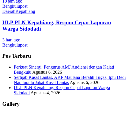
18 jam ago
Bengkulupost
Daerah
Kepahiang
ULP PLN Kepahiang, Respon Cepat Laporan
Warga Sidodadi
3 hari ago
Bengkulupost
Pos Terbaru
Perkuat Sinergi, Pengurus AMJ Audiensi dengan Kajati
Bengkulu
Agustus 6, 2026
Sertijab Kasat Lantas, AKP Maulana Beralih Tugas, Iptu Dedi
Napitupulu Jabat Kasat Lantas
Agustus 6, 2026
ULP PLN Kepahiang, Respon Cepat Laporan Warga
Sidodadi
Agustus 4, 2026
Gallery