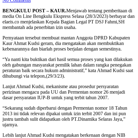
No Comments
BENGKULU POST – KAUR.
Menjawab tentang pemberitaan di
media On Line Bengkulu Ekspress Selasa (28/3/2023) berbayar dan
elaeis.co menjelaskan Kepala Bagian Legal PT DSJ Fahmi,SH
membantah ada penerbitan izin usaha.
Pernyataan tersebut membuat mantan Anggota DPRD Kabupaten
Kaur Ahmat Kudsi geram, dia mengatakan akan membuktikan
kebenarannya dan biarlah proses berjalan dengan semestinya.
“Ya nanti kita buktikan dari hasil semua proses yang kan dilakukan
oleh gabungan masyarakat pemilik lahan dalam rangka penegakan
peraturan baik secara hukum administratif,” kata Ahmad Kudsi saat
dihubungi via telepon,(29/3/23).
Lanjut Ahmad Kudsi, mekanisme atau prosedur persyaratan
perizinan mengacu pada UU dan Permentan nomor 26 menjadi
dasar persyaratan IUP-B untuk yang terbit tahun 2007.
“Sekarang sudah diperbarui dengan Permentan nomor 18 Tahun
2013 ini tidak relevan dipakai untuk izin terbit 2007 dan ini pun
justru tambah sulit didapatkan oleh PT.Dinamika Selaras Jaya,”
ujarnya.
Lebih lanjut Ahmad Kudsi mengatakan berkenaan dengan NIB