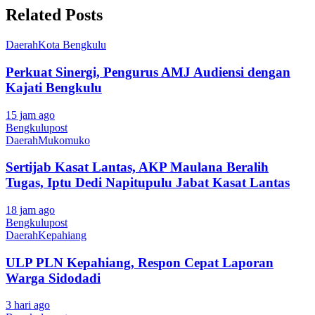
Related Posts
Daerah
Kota Bengkulu
Perkuat Sinergi, Pengurus AMJ Audiensi dengan
Kajati Bengkulu
15 jam ago
Bengkulupost
Daerah
Mukomuko
Sertijab Kasat Lantas, AKP Maulana Beralih
Tugas, Iptu Dedi Napitupulu Jabat Kasat Lantas
18 jam ago
Bengkulupost
Daerah
Kepahiang
ULP PLN Kepahiang, Respon Cepat Laporan
Warga Sidodadi
3 hari ago