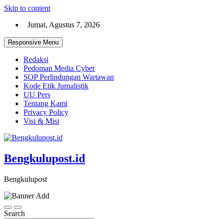
Skip to content
Jumat, Agustus 7, 2026
Responsive Menu
Redaksi
Pedoman Media Cyber
SOP Perlindungan Wartawan
Kode Etik Jurnalistik
UU Pers
Tentang Kami
Privacy Policy
Visi & Misi
Bengkulupost.id
Bengkulupost
Search