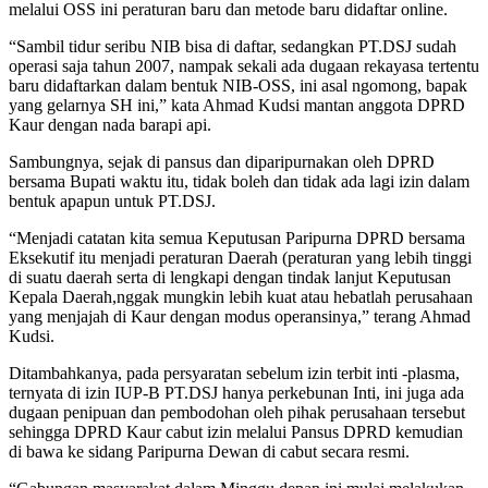
melalui OSS ini peraturan baru dan metode baru didaftar online.
“Sambil tidur seribu NIB bisa di daftar, sedangkan PT.DSJ sudah
operasi saja tahun 2007, nampak sekali ada dugaan rekayasa tertentu
baru didaftarkan dalam bentuk NIB-OSS, ini asal ngomong, bapak
yang gelarnya SH ini,” kata Ahmad Kudsi mantan anggota DPRD
Kaur dengan nada barapi api.
Sambungnya, sejak di pansus dan diparipurnakan oleh DPRD
bersama Bupati waktu itu, tidak boleh dan tidak ada lagi izin dalam
bentuk apapun untuk PT.DSJ.
“Menjadi catatan kita semua Keputusan Paripurna DPRD bersama
Eksekutif itu menjadi peraturan Daerah (peraturan yang lebih tinggi
di suatu daerah serta di lengkapi dengan tindak lanjut Keputusan
Kepala Daerah,nggak mungkin lebih kuat atau hebatlah perusahaan
yang menjajah di Kaur dengan modus operansinya,” terang Ahmad
Kudsi.
Ditambahkanya, pada persyaratan sebelum izin terbit inti -plasma,
ternyata di izin IUP-B PT.DSJ hanya perkebunan Inti, ini juga ada
dugaan penipuan dan pembodohan oleh pihak perusahaan tersebut
sehingga DPRD Kaur cabut izin melalui Pansus DPRD kemudian
di bawa ke sidang Paripurna Dewan di cabut secara resmi.