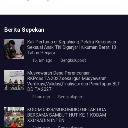
Berita Sepekan
Kali Pertama di Kepahiang Pelaku Kekerasan
Seksual Anak Tiri Diganjar Hukuman Berat 18
Tahun Penjara
16 jam ago
Bengkulupost
Musyawarah Desa Perencanaan
RKPdes.TA.2027.sekaligus Musyawarah
Verifikasi,Validasi,Finalisasi dan Penetapan BLT-
DD TA.2027.
3 hari ago
Bengkulupost
KODIM 0428/MUKOMUKO GELAR DOA
BERSAMA SAMBUT HUT KE-1 KODAM
XXI/RADIN INTEN
3 hari ago
Bengkulupost