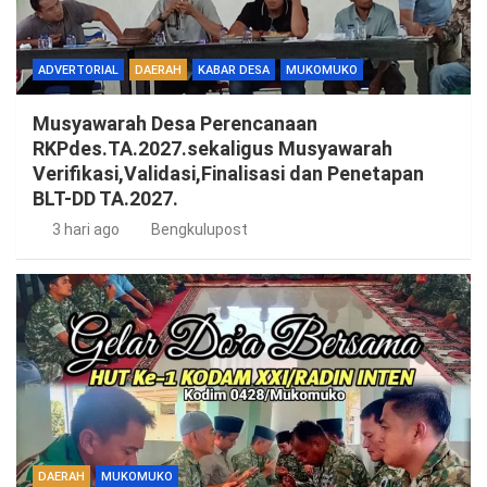
ADVERTORIAL
DAERAH
KABAR DESA
MUKOMUKO
Musyawarah Desa Perencanaan
RKPdes.TA.2027.sekaligus Musyawarah
Verifikasi,Validasi,Finalisasi dan Penetapan
BLT-DD TA.2027.
3 hari ago
Bengkulupost
DAERAH
MUKOMUKO