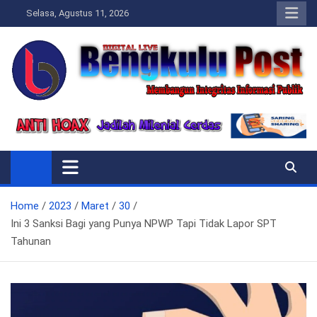
Skip
Selasa, Agustus 11, 2026
to
content
Bengkulupost.id
Bengkulupost
Home
2023
Maret
30
Ini 3 Sanksi Bagi yang Punya NPWP Tapi Tidak Lapor SPT
Tahunan