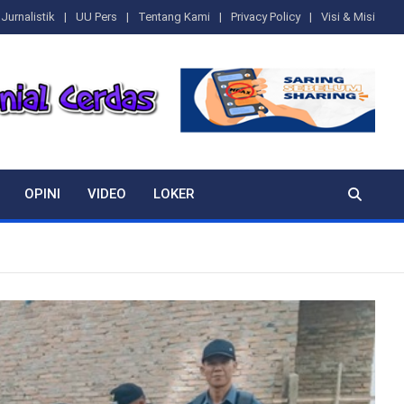
Jurnalistik
UU Pers
Tentang Kami
Privacy Policy
Visi & Misi
OPINI
VIDEO
LOKER