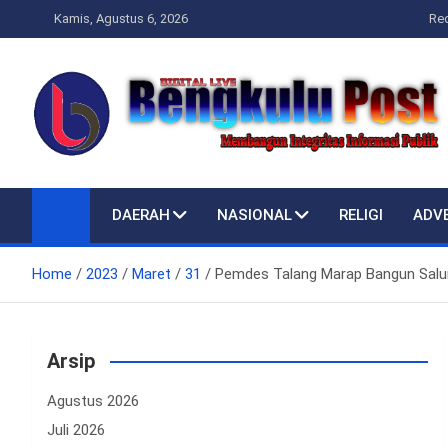
Skip
Kamis, Agustus 6, 2026
Re
to
content
Bengkulupost.id
Bengkulupost
DAERAH
NASIONAL
RELIGI
ADV
Home
2023
Maret
31
Pemdes Talang Marap Bangun Salu
Arsip
Agustus 2026
Juli 2026