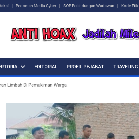
daksi
Pedoman Media Cyber
SOP Perlindungan Wartawan
Kode Etik 
ERTORIAL
EDITORIAL
PROFIL PEJABAT
TRAVELING
ran Limbah Di Pemukiman Warga.