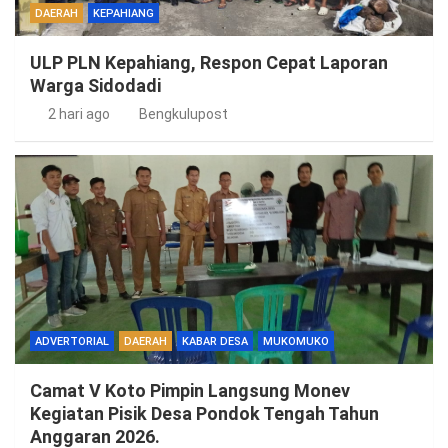
DAERAH
KEPAHIANG
ULP PLN Kepahiang, Respon Cepat Laporan
Warga Sidodadi
2 hari ago
Bengkulupost
ADVERTORIAL
DAERAH
KABAR DESA
MUKOMUKO
Camat V Koto Pimpin Langsung Monev
Kegiatan Pisik Desa Pondok Tengah Tahun
Anggaran 2026.