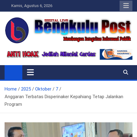
Skip
Kamis, Agustus 6, 2026
to
content
Bengkulupost.id
Bengkulupost
Home
2025
Oktober
7
Anggaran Terbatas Disperinaker Kepahiang Tetap Jalankan
Program