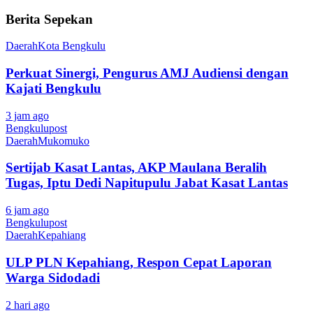
Berita Sepekan
Daerah
Kota Bengkulu
Perkuat Sinergi, Pengurus AMJ Audiensi dengan
Kajati Bengkulu
3 jam ago
Bengkulupost
Daerah
Mukomuko
Sertijab Kasat Lantas, AKP Maulana Beralih
Tugas, Iptu Dedi Napitupulu Jabat Kasat Lantas
6 jam ago
Bengkulupost
Daerah
Kepahiang
ULP PLN Kepahiang, Respon Cepat Laporan
Warga Sidodadi
2 hari ago