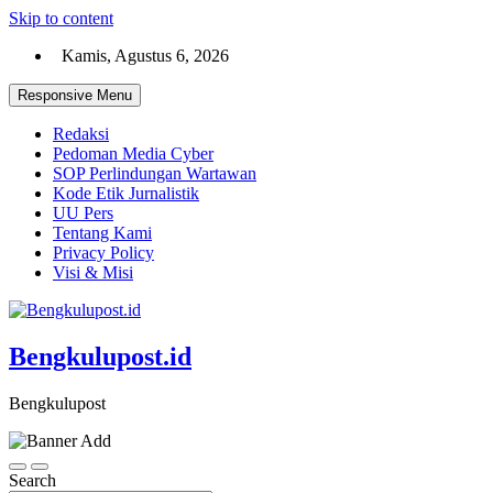
Skip to content
Kamis, Agustus 6, 2026
Responsive Menu
Redaksi
Pedoman Media Cyber
SOP Perlindungan Wartawan
Kode Etik Jurnalistik
UU Pers
Tentang Kami
Privacy Policy
Visi & Misi
Bengkulupost.id
Bengkulupost
Search