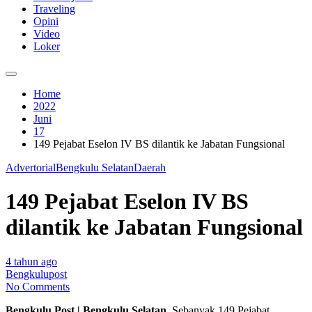
Traveling
Opini
Video
Loker
Home
2022
Juni
17
149 Pejabat Eselon IV BS dilantik ke Jabatan Fungsional
Advertorial
Bengkulu Selatan
Daerah
149 Pejabat Eselon IV BS
dilantik ke Jabatan Fungsional
4 tahun ago
Bengkulupost
No Comments
Bengkulu Post | Bengkulu Selatan_
Sebanyak 149 Pejabat