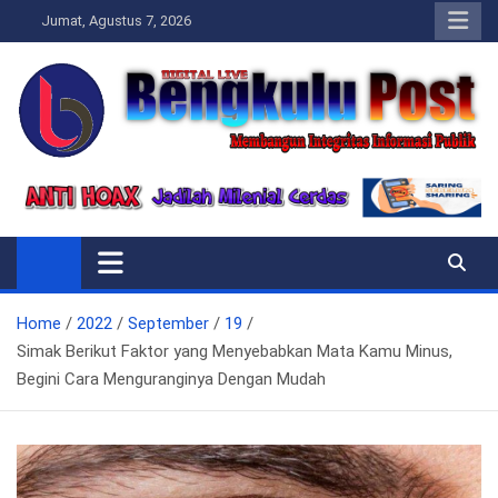
Skip
Jumat, Agustus 7, 2026
to
content
Bengkulupost.id
Bengkulupost
Home
2022
September
19
Simak Berikut Faktor yang Menyebabkan Mata Kamu Minus,
Begini Cara Menguranginya Dengan Mudah