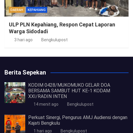
DAERAH
KEPAHIANG
ULP PLN Kepahiang, Respon Cepat Laporan
Warga Sidodadi
3 hari ago
Bengkulupost
Berita Sepekan
KODIM 0428/MUKOMUKO GELAR DOA
BERSAMA SAMBUT HUT KE-1 KODAM
XXI/RADIN INTEN
14 menit ago
Bengkulupost
Perkuat Sinergi, Pengurus AMJ Audiensi dengan
Kajati Bengkulu
1 hari ago
Bengkulupost