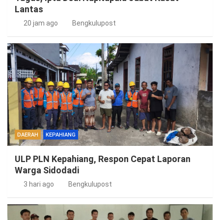
Lantas
20 jam ago
Bengkulupost
DAERAH
KEPAHIANG
ULP PLN Kepahiang, Respon Cepat Laporan
Warga Sidodadi
3 hari ago
Bengkulupost