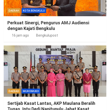
DAERAH
KOTA BENGKULU
Perkuat Sinergi, Pengurus AMJ Audiensi
dengan Kajati Bengkulu
16 jam ago
Bengkulupost
DAERAH
MUKOMUKO
Sertijab Kasat Lantas, AKP Maulana Beralih
Tugas, Iptu Dedi Napitupulu Jabat Kasat