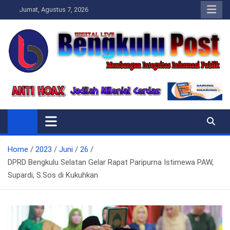
Skip
Jumat, Agustus 7, 2026
to
content
Bengkulupost.id
Bengkulupost
Home
2023
Juni
26
DPRD Bengkulu Selatan Gelar Rapat Paripurna Istimewa PAW,
Supardi, S.Sos di Kukuhkan